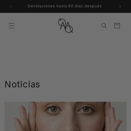
Ir
directamente
Devoluciones hasta 60 días después
al contenido
Carrito
Noticias