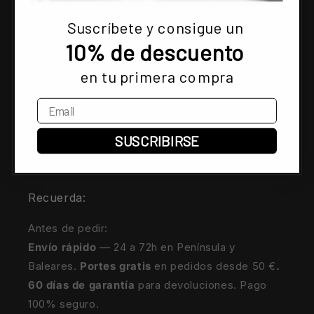
Blog
Suscríbete y consigue un
10% de descuento
Rituales
en tu primera compra
Contactar
Conócenos
SUSCRIBIRSE
Enviar desistimiento
Recuerda:
Antes de pedir:
Envío rápido
— 24 a 72h en Península y
Baleares.
Portes gratis
en pedidos desde 50 €
.
60 días de garantía
para devoluciones. Pago
100% seguro.