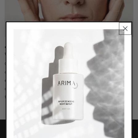
¿Qué es el estrés oxidativo?
16 DE MARZO DE 2026
Causas, consecuencias y tratamiento desde la
cosmética consciente. En este artículo te
explicaremos qué es el estrés oxidativo, sus causas,
consecuencias y cómo combatirlo de forma natural a
través...
Paginas